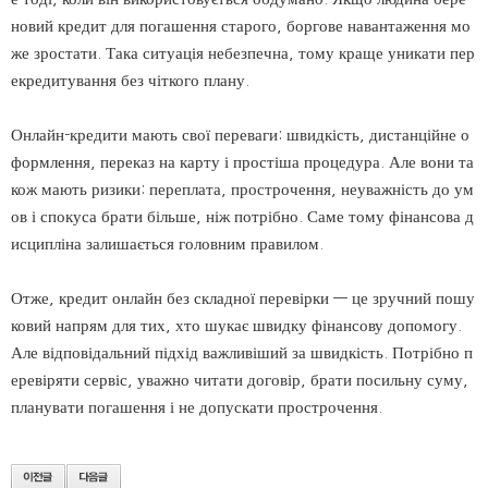
новий кредит для погашення старого, боргове навантаження мо
же зростати. Така ситуація небезпечна, тому краще уникати пер
екредитування без чіткого плану.
Онлайн-кредити мають свої переваги: швидкість, дистанційне о
формлення, переказ на карту і простіша процедура. Але вони та
кож мають ризики: переплата, прострочення, неуважність до ум
ов і спокуса брати більше, ніж потрібно. Саме тому фінансова д
исципліна залишається головним правилом.
Отже, кредит онлайн без складної перевірки — це зручний пошу
ковий напрям для тих, хто шукає швидку фінансову допомогу.
Але відповідальний підхід важливіший за швидкість. Потрібно п
еревіряти сервіс, уважно читати договір, брати посильну суму,
планувати погашення і не допускати прострочення.