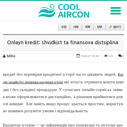
Onlayn kredit: shvidkist ta finansova distsiplina
Millie
26-05-07 01:46
|
524
|
0
кредит без перевірки кредитної історії часто цікавить людей,
Кре
які хочуть отримати кошти шви
дит онлайн без перевірки кредитної історії
дко і без складної процедури. У сучасних онлайн-сервісах заявк
а може оформлюватися дистанційно, а рішення прийматися дов
олі швидко. Але навіть якщо процес здається простим, користув
ач повинен розуміти умови і відповідальність.
Кредитна історія — це інформація про попередні та поточні кре