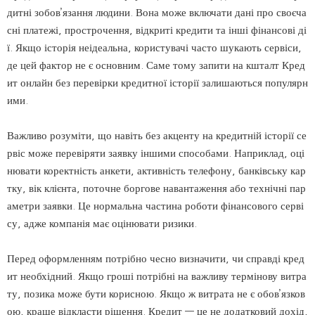
дитні зобов’язання людини. Вона може включати дані про своєча
сні платежі, прострочення, відкриті кредити та інші фінансові ді
ї. Якщо історія неідеальна, користувачі часто шукають сервіси,
де цей фактор не є основним. Саме тому запити на кшталт Кред
ит онлайн без перевірки кредитної історії залишаються популярн
ими.
Важливо розуміти, що навіть без акценту на кредитній історії се
рвіс може перевіряти заявку іншими способами. Наприклад, оці
нювати коректність анкети, активність телефону, банківську кар
тку, вік клієнта, поточне боргове навантаження або технічні пар
аметри заявки. Це нормальна частина роботи фінансового серві
су, адже компанія має оцінювати ризики.
Перед оформленням потрібно чесно визначити, чи справді кред
ит необхідний. Якщо гроші потрібні на важливу термінову витра
ту, позика може бути корисною. Якщо ж витрата не є обов’язков
ою, краще відкласти рішення. Кредит — це не додатковий дохід,