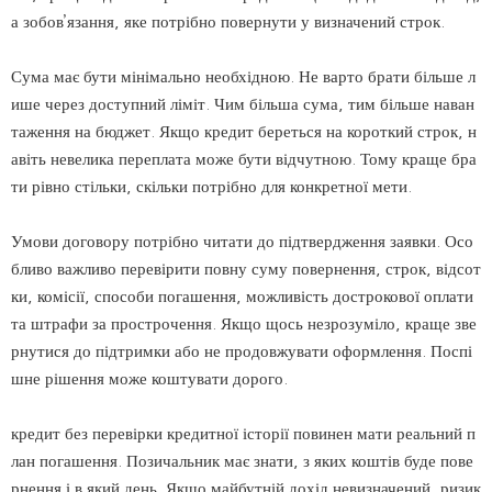
а зобов’язання, яке потрібно повернути у визначений строк.
Сума має бути мінімально необхідною. Не варто брати більше л
ише через доступний ліміт. Чим більша сума, тим більше наван
таження на бюджет. Якщо кредит береться на короткий строк, н
авіть невелика переплата може бути відчутною. Тому краще бра
ти рівно стільки, скільки потрібно для конкретної мети.
Умови договору потрібно читати до підтвердження заявки. Осо
бливо важливо перевірити повну суму повернення, строк, відсот
ки, комісії, способи погашення, можливість дострокової оплати
та штрафи за прострочення. Якщо щось незрозуміло, краще зве
рнутися до підтримки або не продовжувати оформлення. Поспі
шне рішення може коштувати дорого.
кредит без перевірки кредитної історії повинен мати реальний п
лан погашення. Позичальник має знати, з яких коштів буде пове
рнення і в який день. Якщо майбутній дохід невизначений, ризик