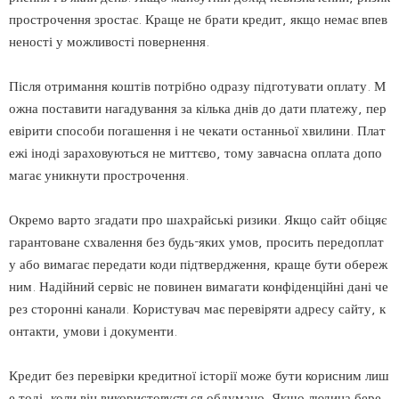
прострочення зростає. Краще не брати кредит, якщо немає впев
неності у можливості повернення.
Після отримання коштів потрібно одразу підготувати оплату. М
ожна поставити нагадування за кілька днів до дати платежу, пер
евірити способи погашення і не чекати останньої хвилини. Плат
ежі іноді зараховуються не миттєво, тому завчасна оплата допо
магає уникнути прострочення.
Окремо варто згадати про шахрайські ризики. Якщо сайт обіцяє
гарантоване схвалення без будь-яких умов, просить передоплат
у або вимагає передати коди підтвердження, краще бути обереж
ним. Надійний сервіс не повинен вимагати конфіденційні дані че
рез сторонні канали. Користувач має перевіряти адресу сайту, к
онтакти, умови і документи.
Кредит без перевірки кредитної історії може бути корисним лиш
е тоді, коли він використовується обдумано. Якщо людина бере