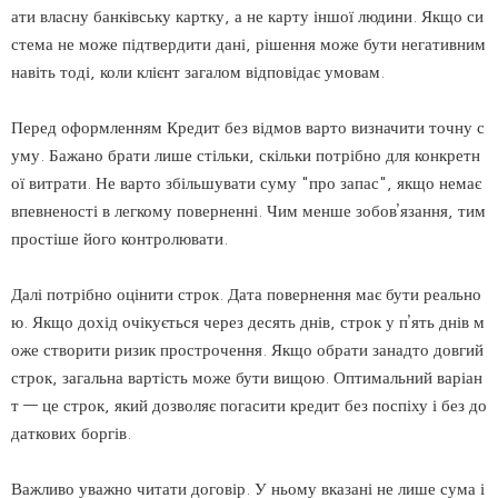
ати власну банківську картку, а не карту іншої людини. Якщо си
стема не може підтвердити дані, рішення може бути негативним
навіть тоді, коли клієнт загалом відповідає умовам.
Перед оформленням Кредит без відмов варто визначити точну с
уму. Бажано брати лише стільки, скільки потрібно для конкретн
ої витрати. Не варто збільшувати суму "про запас", якщо немає
впевненості в легкому поверненні. Чим менше зобов’язання, тим
простіше його контролювати.
Далі потрібно оцінити строк. Дата повернення має бути реально
ю. Якщо дохід очікується через десять днів, строк у п’ять днів м
оже створити ризик прострочення. Якщо обрати занадто довгий
строк, загальна вартість може бути вищою. Оптимальний варіан
т — це строк, який дозволяє погасити кредит без поспіху і без до
даткових боргів.
Важливо уважно читати договір. У ньому вказані не лише сума і