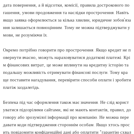
дата повернення, а й відсотки, комісії, правила дострокового по
гашення, умови продовження та наслідки прострочення. Навіть
якщо заявка оформлюється за кілька хвилин, юридичне зобов’яза
ння залишається повноцінним. Тому не можна підтверджувати у
мови, не розуміючи їх.
Окремо потрібно говорити про прострочення. Якщо кредит не п
овернути вчасно, можуть нараховуватися додаткові платежі. Крі
м фінансових витрат, це може вплинути на кредитну історію та
подальшу можливість отримувати фінансові послуги. Тому кра
ще поставити нагадування, перевірити способи оплати і зробити
платіж заздалегідь.
Безпека під час оформлення також має значення. Не слід корист
уватися підозрілими сайтами, які не мають контактів, правил, до
говору або зрозумілої інформації про компанію. Не можна пере
давати коди підтвердження стороннім особам. Якщо хтось прос
ить повідомити конфіденційні дані або оплатити "гарантію схвал