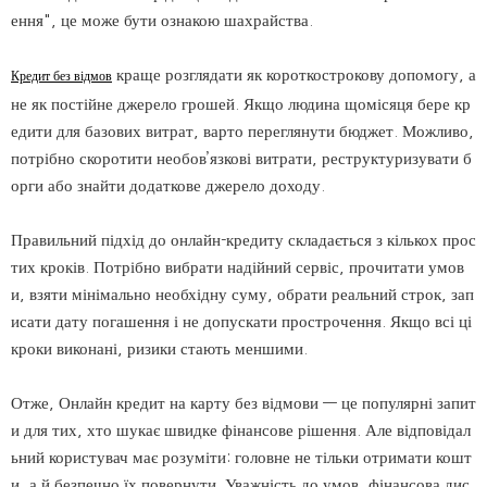
ення", це може бути ознакою шахрайства.
краще розглядати як короткострокову допомогу, а
Кредит без відмов
не як постійне джерело грошей. Якщо людина щомісяця бере кр
едити для базових витрат, варто переглянути бюджет. Можливо,
потрібно скоротити необов’язкові витрати, реструктуризувати б
орги або знайти додаткове джерело доходу.
Правильний підхід до онлайн-кредиту складається з кількох прос
тих кроків. Потрібно вибрати надійний сервіс, прочитати умов
и, взяти мінімально необхідну суму, обрати реальний строк, зап
исати дату погашення і не допускати прострочення. Якщо всі ці
кроки виконані, ризики стають меншими.
Отже, Онлайн кредит на карту без відмови — це популярні запит
и для тих, хто шукає швидке фінансове рішення. Але відповідал
ьний користувач має розуміти: головне не тільки отримати кошт
и, а й безпечно їх повернути. Уважність до умов, фінансова дис