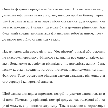
Онлайн-формат справді має багато переваг. Він економить час,
дозволяє оформити заявку з дому, швидко пройти базову переві
рку і отримати кошти на карту після схвалення. Для людини, яка
не має можливості чекати, це може бути зручним рішенням. Але
будь-який кредит залишається фінансовим зобов’язанням, тому
до нього потрібно ставитися уважно.
Насамперед слід зрозуміти, що "без відмов" у назві або рекламі
не скасовує перевірку. Фінансова компанія все одно аналізує зая
вку. Вона може перевіряти вік клієнта, правильність даних, банк
івську картку, кредитну історію, поточне навантаження та інші
фактори. Тому остаточне рішення завжди залежить від конкретн
ого сервісу і конкретної анкети.
Щоб заявка виглядала коректно, потрібно уважно заповнювати в
сі поля. Помилки у прізвищі, номері документа, телефоні або ка
ртці можуть спричинити затримку. Також важливо використовув