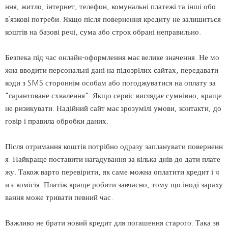
ння, житло, інтернет, телефон, комунальні платежі та інші обо
в’язкові потреби. Якщо після повернення кредиту не залишиться
коштів на базові речі, сума або строк обрані неправильно.
Безпека під час онлайн-оформлення має велике значення. Не мо
жна вводити персональні дані на підозрілих сайтах, передавати
коди з SMS стороннім особам або погоджуватися на оплату за
"гарантоване схвалення". Якщо сервіс виглядає сумнівно, краще
не ризикувати. Надійний сайт має зрозумілі умови, контакти, до
говір і правила обробки даних.
Після отримання коштів потрібно одразу запланувати поверненн
я. Найкраще поставити нагадування за кілька днів до дати плате
жу. Також варто перевірити, як саме можна оплатити кредит і ч
и є комісія. Платіж краще робити завчасно, тому що іноді зараху
вання може тривати певний час.
Важливо не брати новий кредит для погашення старого. Така зв