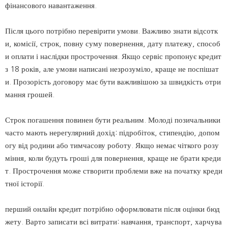
фінансового навантаження.
Після цього потрібно перевірити умови. Важливо знати відсотк
и, комісії, строк, повну суму повернення, дату платежу, способ
и оплати і наслідки прострочення. Якщо сервіс пропонує кредит
з 18 років, але умови написані незрозуміло, краще не поспішат
и. Прозорість договору має бути важливішою за швидкість отри
мання грошей.
Строк погашення повинен бути реальним. Молоді позичальники
часто мають нерегулярний дохід: підробіток, стипендію, допом
огу від родини або тимчасову роботу. Якщо немає чіткого розу
міння, коли будуть гроші для повернення, краще не брати креди
т. Прострочення може створити проблеми вже на початку креди
тної історії.
перший онлайн кредит потрібно оформлювати після оцінки бюд
жету. Варто записати всі витрати: навчання, транспорт, харчува