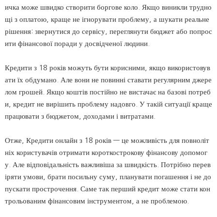
ичка може швидко створити боргове коло. Якщо виникли трудно
щі з оплатою, краще не ігнорувати проблему, а шукати реальне
рішення: звернутися до сервісу, переглянути бюджет або попрос
ити фінансової поради у досвідченої людини.
Кредити з 18 років можуть бути корисними, якщо використовув
ати їх обдумано. Але вони не повинні ставати регулярним джере
лом грошей. Якщо коштів постійно не вистачає на базові потреб
и, кредит не вирішить проблему надовго. У такій ситуації краще
працювати з бюджетом, доходами і витратами.
Отже, Кредити онлайн з 18 років — це можливість для повноліт
ніх користувачів отримати короткострокову фінансову допомог
у. Але відповідальність важливіша за швидкість. Потрібно перев
іряти умови, брати посильну суму, планувати погашення і не до
пускати прострочення. Саме так перший кредит може стати кон
трольованим фінансовим інструментом, а не проблемою.