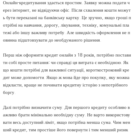
Онлайн-кредитування здається простим. Заявку можна подати ч
ерез інтернет, не відвідуючи офіс. Після схвалення кошти можут
ь бути переказані на банківську картку. Це зручно, якщо гроші п
отрібні на навчання, дорогу, лікування, техніку, комунальні пла
тежі або іншу важливу потребу. Але швидкість оформлення не п
овинна підштовхувати до необдуманого рішення.
Перш ніж оформити кредит онлайн з 18 років, потрібно постави
ти собі просте питання: чи справді ця витрата є необхідною. Як
що кошти потрібні для важливої ситуації, короткостроковий кре
дит може допомогти. Якщо ж мова йде про покупку, яку можна
відкласти, краще не починати кредитну історію з непотрібного
боргу.
Далі потрібно визначити суму. Для першого кредиту особливо в
ажливо брати мінімально необхідну суму. Не варто використову
вати весь доступний ліміт, якщо потрібна менша сума. Чим мен
ший кредит, тим простіше його повернути і тим менший ризик