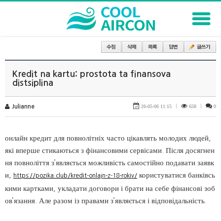
Kredit na kartu: prostota ta finansova
distsiplina
Julianne
26-05-06 11:15
|
658
|
0
онлайн кредит для повнолітніх часто цікавлять молодих людей,
які вперше стикаються з фінансовими сервісами. Після досягнен
ня повноліття з’являється можливість самостійно подавати заявк
и,
користуватися банківсь
https://pozika.club/kredit-onlajn-z-18-rokiv/
кими картками, укладати договори і брати на себе фінансові зоб
ов’язання. Але разом із правами з’являється і відповідальність.