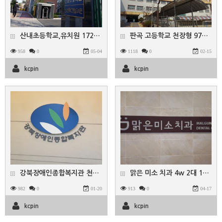
산내초등학교,유치원 172대 세척
판곡 고등학교 천장형 97대청소
958
0
05-04
1118
0
02-15
kcpin
kcpin
강북장애인종합복지관 천장형 40대
맑은 미소 치과 4w 2대 1w 3대
982
0
01-20
913
0
04-17
kcpin
kcpin