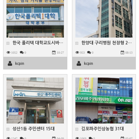
한국 폴리텍 대학교도시바 천장형 225대
한양대 구리병원 천장형 283
1052
0
10-27
953
0
08-13
kcpin
kcpin
성산1동 주민센터 15대
김포파주인삼농협 31대
1247
0
04-09
1069
0
05-07