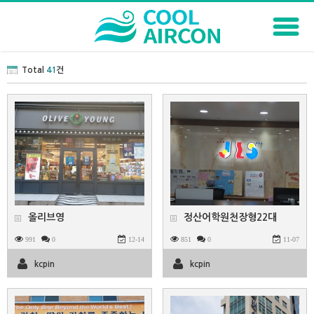
Total
41
건
올리브영
정산어학원천장형22대
991
0
12-14
851
0
11-07
kcpin
kcpin