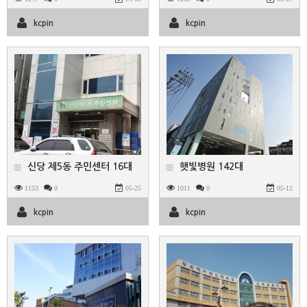
kcpin
kcpin
신당 제5동 주민센터 16대
햇빛병원 142대
1153
0
05-25
1011
0
05-12
kcpin
kcpin