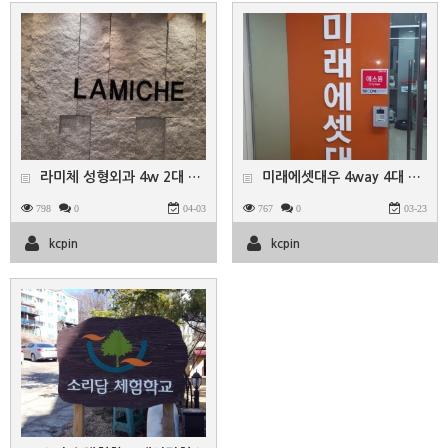
라미체 성형외과 4w 2대 1w 15대
미래에셋대우 4way 4대 1way 5대
798
0
04-03
767
0
03-23
kcpin
kcpin